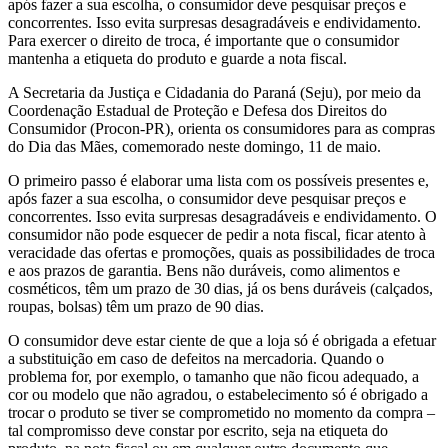
após fazer a sua escolha, o consumidor deve pesquisar preços e
concorrentes. Isso evita surpresas desagradáveis e endividamento.
Para exercer o direito de troca, é importante que o consumidor
mantenha a etiqueta do produto e guarde a nota fiscal.
A Secretaria da Justiça e Cidadania do Paraná (Seju), por meio da
Coordenação Estadual de Proteção e Defesa dos Direitos do
Consumidor (Procon-PR), orienta os consumidores para as compras
do Dia das Mães, comemorado neste domingo, 11 de maio.
O primeiro passo é elaborar uma lista com os possíveis presentes e,
após fazer a sua escolha, o consumidor deve pesquisar preços e
concorrentes. Isso evita surpresas desagradáveis e endividamento. O
consumidor não pode esquecer de pedir a nota fiscal, ficar atento à
veracidade das ofertas e promoções, quais as possibilidades de troca
e aos prazos de garantia. Bens não duráveis, como alimentos e
cosméticos, têm um prazo de 30 dias, já os bens duráveis (calçados,
roupas, bolsas) têm um prazo de 90 dias.
O consumidor deve estar ciente de que a loja só é obrigada a efetuar
a substituição em caso de defeitos na mercadoria. Quando o
problema for, por exemplo, o tamanho que não ficou adequado, a
cor ou modelo que não agradou, o estabelecimento só é obrigado a
trocar o produto se tiver se comprometido no momento da compra –
tal compromisso deve constar por escrito, seja na etiqueta do