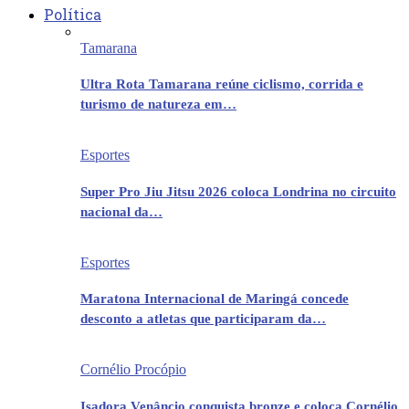
Política
Tamarana
Ultra Rota Tamarana reúne ciclismo, corrida e
turismo de natureza em…
Esportes
Super Pro Jiu Jitsu 2026 coloca Londrina no circuito
nacional da…
Esportes
Maratona Internacional de Maringá concede
desconto a atletas que participaram da…
Cornélio Procópio
Isadora Venâncio conquista bronze e coloca Cornélio