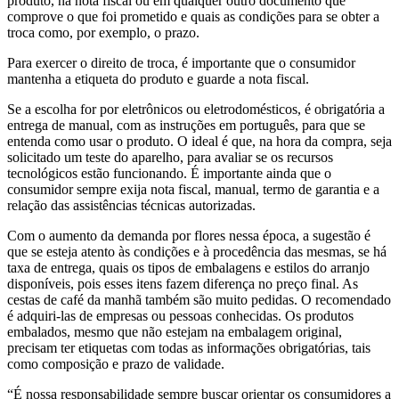
produto, na nota fiscal ou em qualquer outro documento que
comprove o que foi prometido e quais as condições para se obter a
troca como, por exemplo, o prazo.
Para exercer o direito de troca, é importante que o consumidor
mantenha a etiqueta do produto e guarde a nota fiscal.
Se a escolha for por eletrônicos ou eletrodomésticos, é obrigatória a
entrega de manual, com as instruções em português, para que se
entenda como usar o produto. O ideal é que, na hora da compra, seja
solicitado um teste do aparelho, para avaliar se os recursos
tecnológicos estão funcionando. É importante ainda que o
consumidor sempre exija nota fiscal, manual, termo de garantia e a
relação das assistências técnicas autorizadas.
Com o aumento da demanda por flores nessa época, a sugestão é
que se esteja atento às condições e à procedência das mesmas, se há
taxa de entrega, quais os tipos de embalagens e estilos do arranjo
disponíveis, pois esses itens fazem diferença no preço final. As
cestas de café da manhã também são muito pedidas. O recomendado
é adquiri-las de empresas ou pessoas conhecidas. Os produtos
embalados, mesmo que não estejam na embalagem original,
precisam ter etiquetas com todas as informações obrigatórias, tais
como composição e prazo de validade.
“É nossa responsabilidade sempre buscar orientar os consumidores a