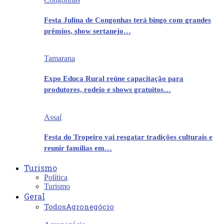
Festa Julina de Congonhas terá bingo com grandes
prêmios, show sertanejo…
Tamarana
Expo Educa Rural reúne capacitação para
produtores, rodeio e shows gratuitos…
Assaí
Festa do Tropeiro vai resgatar tradições culturais e
reunir famílias em…
Turismo
Política
Turismo
Geral
Todos
Agronegócio