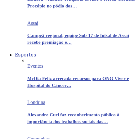
Procópio no pódio dos…
Assaí
Campeã regional, equipe Sub-17 de futsal de Assaí
recebe premiação e…
Esportes
Eventos
McDia Feliz arrecada recursos para ONG Viver e
Hospital do Câncer…
Londrina
Alexandre Curi faz reconhecimento público à
importância dos trabalhos sociais das…
Congonhas