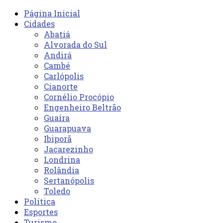
Página Inicial
Cidades
Abatiá
Alvorada do Sul
Andirá
Cambé
Carlópolis
Cianorte
Cornélio Procópio
Engenheiro Beltrão
Guaíra
Guarapuava
Ibiporã
Jacarezinho
Londrina
Rolândia
Sertanópolis
Toledo
Política
Esportes
Turismo