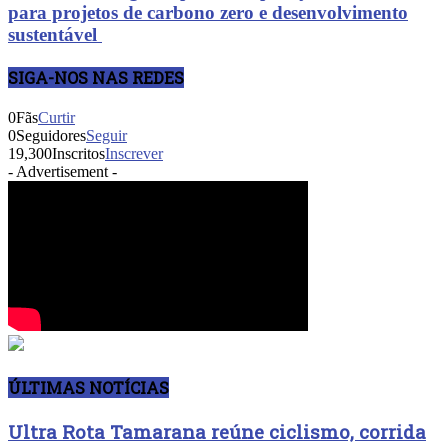
para projetos de carbono zero e desenvolvimento
sustentável
SIGA-NOS NAS REDES
0
Fãs
Curtir
0
Seguidores
Seguir
19,300
Inscritos
Inscrever
- Advertisement -
ÚLTIMAS NOTÍCIAS
Ultra Rota Tamarana reúne ciclismo, corrida