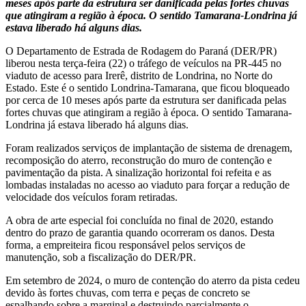
meses após parte da estrutura ser danificada pelas fortes chuvas
que atingiram a região à época. O sentido Tamarana-Londrina já
estava liberado há alguns dias.
O Departamento de Estrada de Rodagem do Paraná (DER/PR)
liberou nesta terça-feira (22) o tráfego de veículos na PR-445 no
viaduto de acesso para Irerê, distrito de Londrina, no Norte do
Estado. Este é o sentido Londrina-Tamarana, que ficou bloqueado
por cerca de 10 meses após parte da estrutura ser danificada pelas
fortes chuvas que atingiram a região à época. O sentido Tamarana-
Londrina já estava liberado há alguns dias.
Foram realizados serviços de implantação de sistema de drenagem,
recomposição do aterro, reconstrução do muro de contenção e
pavimentação da pista. A sinalização horizontal foi refeita e as
lombadas instaladas no acesso ao viaduto para forçar a redução de
velocidade dos veículos foram retiradas.
A obra de arte especial foi concluída no final de 2020, estando
dentro do prazo de garantia quando ocorreram os danos. Desta
forma, a empreiteira ficou responsável pelos serviços de
manutenção, sob a fiscalização do DER/PR.
Em setembro de 2024, o muro de contenção do aterro da pista cedeu
devido às fortes chuvas, com terra e peças de concreto se
espalhando sobre a marginal e destruindo parcialmente o