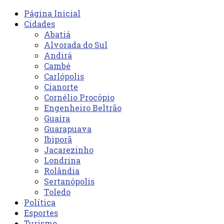
Página Inicial
Cidades
Abatiá
Alvorada do Sul
Andirá
Cambé
Carlópolis
Cianorte
Cornélio Procópio
Engenheiro Beltrão
Guaíra
Guarapuava
Ibiporã
Jacarezinho
Londrina
Rolândia
Sertanópolis
Toledo
Política
Esportes
Turismo