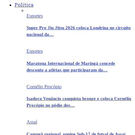
Política
Esportes
Super Pro Jiu Jitsu 2026 coloca Londrina no circuito
nacional da…
Esportes
Maratona Internacional de Maringá concede
desconto a atletas que participaram da…
Cornélio Procópio
Isadora Venâncio conquista bronze e coloca Cornélio
Procópio no pódio dos…
Assaí
Campeã regional, equipe Sub-17 de futsal de Assaí