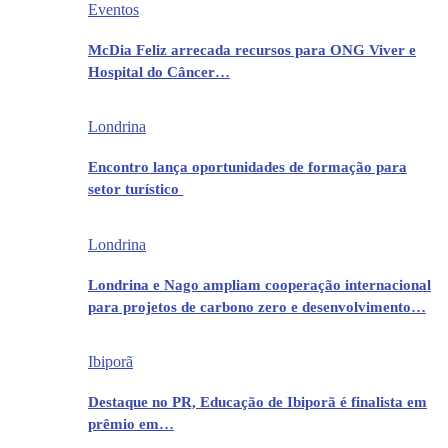
Eventos
McDia Feliz arrecada recursos para ONG Viver e
Hospital do Câncer…
Londrina
Encontro lança oportunidades de formação para
setor turístico
Londrina
Londrina e Nago ampliam cooperação internacional
para projetos de carbono zero e desenvolvimento…
Ibiporã
Destaque no PR, Educação de Ibiporã é finalista em
prêmio em…