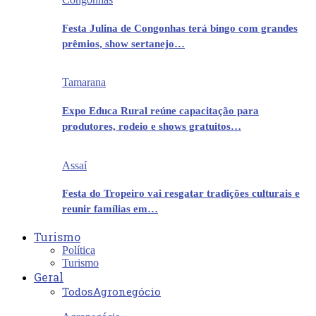
Festa Julina de Congonhas terá bingo com grandes
prêmios, show sertanejo…
Tamarana
Expo Educa Rural reúne capacitação para
produtores, rodeio e shows gratuitos…
Assaí
Festa do Tropeiro vai resgatar tradições culturais e
reunir famílias em…
Turismo
Política
Turismo
Geral
Todos
Agronegócio