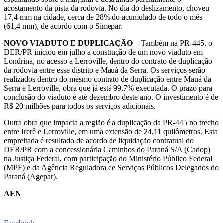
acostamento da pista da rodovia. No dia do deslizamento, choveu
17,4 mm na cidade, cerca de 28% do acumulado de todo o mês
(61,4 mm), de acordo com o Simepar.
NOVO VIADUTO E DUPLICAÇÃO
– Também na PR-445, o
DER/PR iniciou em julho a construção de um novo viaduto em
Londrina, no acesso a Lerroville, dentro do contrato de duplicação
da rodovia entre esse distrito e Mauá da Serra. Os serviços serão
realizados dentro do mesmo contrato de duplicação entre Mauá da
Serra e Lerroville, obra que já está 99,7% executada. O prazo para
conclusão do viaduto é até dezembro deste ano. O investimento é de
R$ 20 milhões para todos os serviços adicionais.
Outra obra que impacta a região é a duplicação da PR-445 no trecho
entre Irerê e Lerroville, em uma extensão de 24,11 quilômetros. Esta
empreitada é resultado de acordo de liquidação contratual do
DER/PR com a concessionária Caminhos do Paraná S/A (Cadop)
na Justiça Federal, com participação do Ministério Público Federal
(MPF) e da Agência Reguladora de Serviços Públicos Delegados do
Paraná (Agepar).
AEN
Facebook