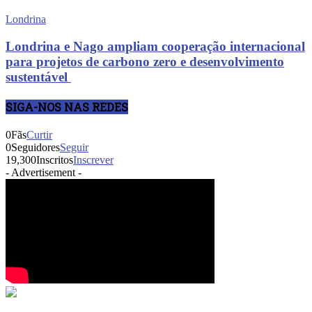
Londrina
Londrina e Nago ampliam cooperação internacional
para projetos de carbono zero e desenvolvimento
sustentável
SIGA-NOS NAS REDES
0
Fãs
Curtir
0
Seguidores
Seguir
19,300
Inscritos
Inscrever
- Advertisement -