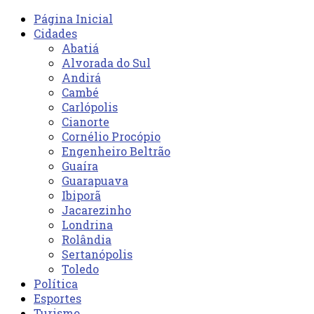
Página Inicial
Cidades
Abatiá
Alvorada do Sul
Andirá
Cambé
Carlópolis
Cianorte
Cornélio Procópio
Engenheiro Beltrão
Guaíra
Guarapuava
Ibiporã
Jacarezinho
Londrina
Rolândia
Sertanópolis
Toledo
Política
Esportes
Turismo