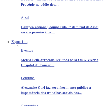
Procópio no pódio dos…
Assaí
Campeã regional, equipe Sub-17 de futsal de Assaí
recebe premiação e…
Esportes
Eventos
McDia Feliz arrecada recursos para ONG Viver e
Hospital do Câncer…
Londrina
Alexandre Curi faz reconhecimento público à
importância dos trabalhos sociais das…
Congonhas