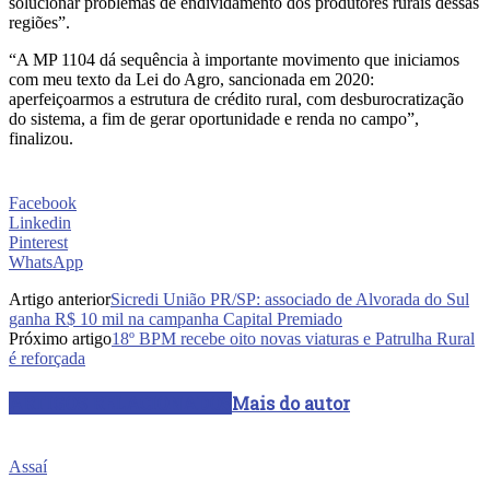
solucionar problemas de endividamento dos produtores rurais dessas
regiões”.
“A MP 1104 dá sequência à importante movimento que iniciamos
com meu texto da Lei do Agro, sancionada em 2020:
aperfeiçoarmos a estrutura de crédito rural, com desburocratização
do sistema, a fim de gerar oportunidade e renda no campo”,
finalizou.
Facebook
Linkedin
Pinterest
WhatsApp
Artigo anterior
Sicredi União PR/SP: associado de Alvorada do Sul
ganha R$ 10 mil na campanha Capital Premiado
Próximo artigo
18º BPM recebe oito novas viaturas e Patrulha Rural
é reforçada
ARTIGOS RELACIONADOS
Mais do autor
Assaí