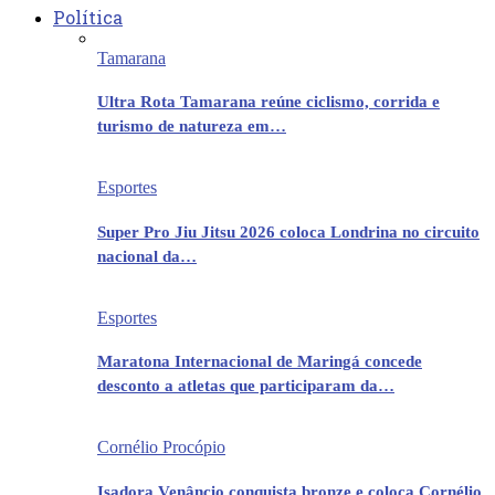
Política
Tamarana
Ultra Rota Tamarana reúne ciclismo, corrida e
turismo de natureza em…
Esportes
Super Pro Jiu Jitsu 2026 coloca Londrina no circuito
nacional da…
Esportes
Maratona Internacional de Maringá concede
desconto a atletas que participaram da…
Cornélio Procópio
Isadora Venâncio conquista bronze e coloca Cornélio