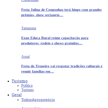
Festa Julina de Congonhas terá bingo com grandes
prêmios, show sertanejo…
Tamarana
Expo Educa Rural reúne capacitação para
produtores, rodeio e shows gratuitos…
Assaí
Festa do Tropeiro vai resgatar tradições culturais e
reunir famílias em…
Turismo
Política
Turismo
Geral
Todos
Agronegócio