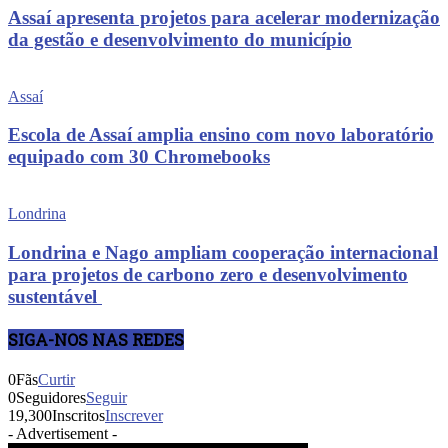
Assaí apresenta projetos para acelerar modernização
da gestão e desenvolvimento do município
Assaí
Escola de Assaí amplia ensino com novo laboratório
equipado com 30 Chromebooks
Londrina
Londrina e Nago ampliam cooperação internacional
para projetos de carbono zero e desenvolvimento
sustentável
SIGA-NOS NAS REDES
0
Fãs
Curtir
0
Seguidores
Seguir
19,300
Inscritos
Inscrever
- Advertisement -