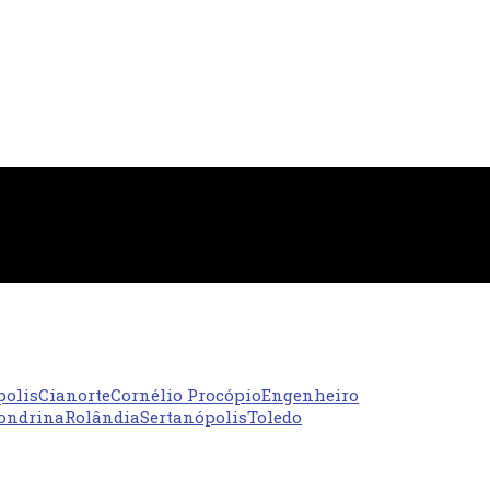
polis
Cianorte
Cornélio Procópio
Engenheiro
ondrina
Rolândia
Sertanópolis
Toledo