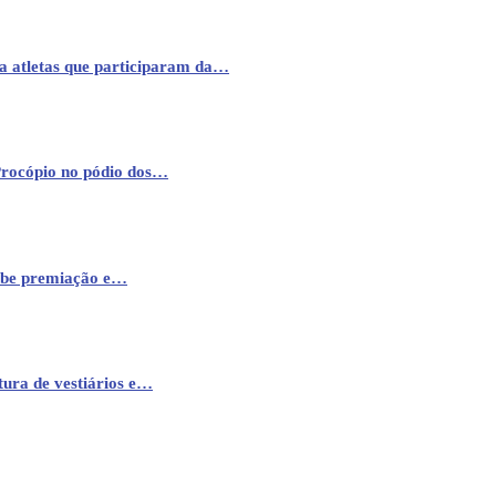
a atletas que participaram da…
Procópio no pódio dos…
cebe premiação e…
ura de vestiários e…