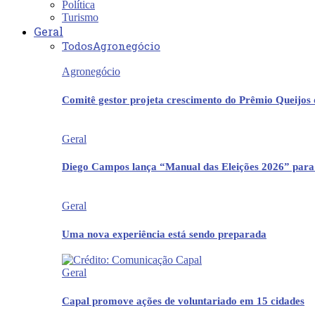
Política
Turismo
Geral
Todos
Agronegócio
Agronegócio
Comitê gestor projeta crescimento do Prêmio Queijos
Geral
Diego Campos lança “Manual das Eleições 2026” para
Geral
Uma nova experiência está sendo preparada
Geral
Capal promove ações de voluntariado em 15 cidades