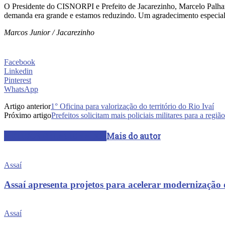
O Presidente do CISNORPI e Prefeito de Jacarezinho, Marcelo Palhares
demanda era grande e estamos reduzindo. Um agradecimento especial a
Marcos Junior / Jacarezinho
Facebook
Linkedin
Pinterest
WhatsApp
Artigo anterior
1° Oficina para valorização do território do Rio Ivaí
Próximo artigo
Prefeitos solicitam mais policiais militares para a região
ARTIGOS RELACIONADOS
Mais do autor
Assaí
Assaí apresenta projetos para acelerar modernização
Assaí