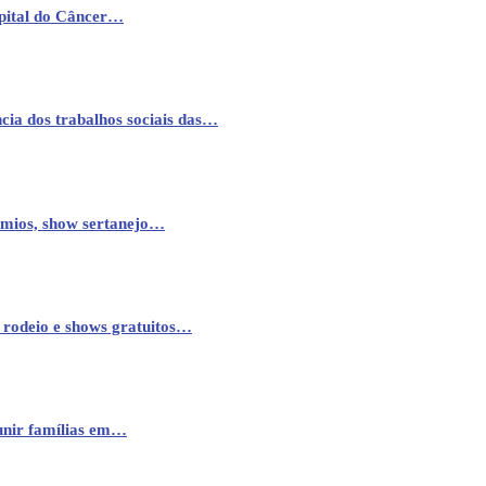
pital do Câncer…
cia dos trabalhos sociais das…
êmios, show sertanejo…
 rodeio e shows gratuitos…
eunir famílias em…