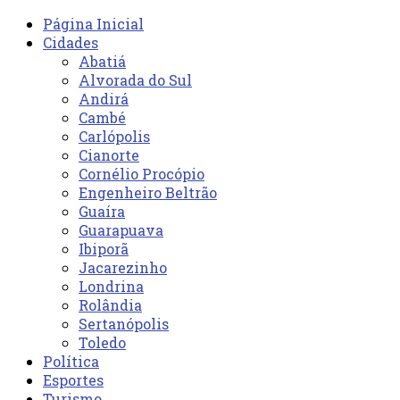
Página Inicial
Cidades
Abatiá
Alvorada do Sul
Andirá
Cambé
Carlópolis
Cianorte
Cornélio Procópio
Engenheiro Beltrão
Guaíra
Guarapuava
Ibiporã
Jacarezinho
Londrina
Rolândia
Sertanópolis
Toledo
Política
Esportes
Turismo