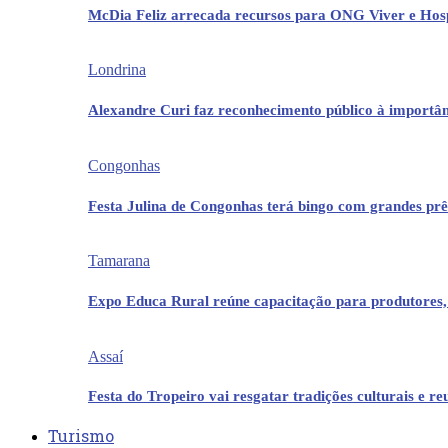
McDia Feliz arrecada recursos para ONG Viver e Hos
Londrina
Alexandre Curi faz reconhecimento público à importân
Congonhas
Festa Julina de Congonhas terá bingo com grandes pr
Tamarana
Expo Educa Rural reúne capacitação para produtores,
Assaí
Festa do Tropeiro vai resgatar tradições culturais e r
Turismo