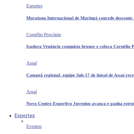
Esportes
Maratona Internacional de Maringá concede desconto 
Cornélio Procópio
Isadora Venâncio conquista bronze e coloca Cornélio 
Assaí
Campeã regional, equipe Sub-17 de futsal de Assaí re
Assaí
Novo Centro Esportivo Juventus avança e ganha estrut
Esportes
Eventos