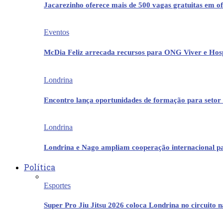
Jacarezinho oferece mais de 500 vagas gratuitas em ofi
Eventos
McDia Feliz arrecada recursos para ONG Viver e Hos
Londrina
Encontro lança oportunidades de formação para setor 
Londrina
Londrina e Nago ampliam cooperação internacional p
Política
Esportes
Super Pro Jiu Jitsu 2026 coloca Londrina no circuito 