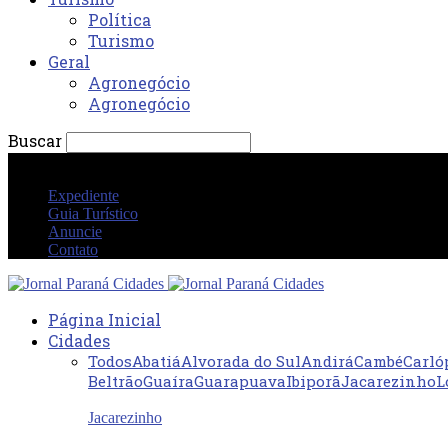
Política
Turismo
Geral
Agronegócio
Agronegócio
Buscar
sexta-feira 7 agosto 2026 12:17:46 PM
Expediente
Guia Turístico
Anuncie
Contato
Página Inicial
Cidades
Todos
Abatiá
Alvorada do Sul
Andirá
Cambé
Carló
Beltrão
Guaíra
Guarapuava
Ibiporã
Jacarezinho
L
Jacarezinho