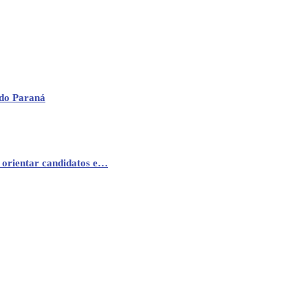
 do Paraná
 orientar candidatos e…