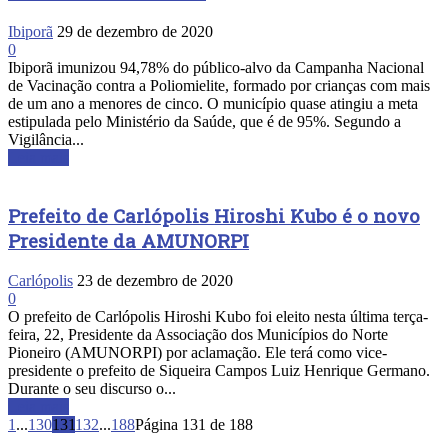
Ibiporã
29 de dezembro de 2020
0
Ibiporã imunizou 94,78% do público-alvo da Campanha Nacional
de Vacinação contra a Poliomielite, formado por crianças com mais
de um ano a menores de cinco. O município quase atingiu a meta
estipulada pelo Ministério da Saúde, que é de 95%. Segundo a
Vigilância...
Leia mais
Prefeito de Carlópolis Hiroshi Kubo é o novo
Presidente da AMUNORPI
Carlópolis
23 de dezembro de 2020
0
O prefeito de Carlópolis Hiroshi Kubo foi eleito nesta última terça-
feira, 22, Presidente da Associação dos Municípios do Norte
Pioneiro (AMUNORPI) por aclamação. Ele terá como vice-
presidente o prefeito de Siqueira Campos Luiz Henrique Germano.
Durante o seu discurso o...
Leia mais
1
...
130
131
132
...
188
Página 131 de 188