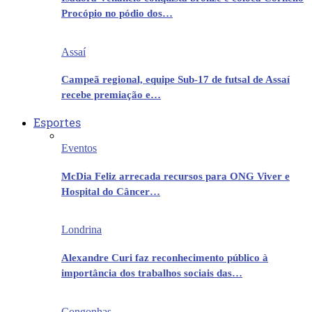
Procópio no pódio dos…
Assaí
Campeã regional, equipe Sub-17 de futsal de Assaí
recebe premiação e…
Esportes
Eventos
McDia Feliz arrecada recursos para ONG Viver e
Hospital do Câncer…
Londrina
Alexandre Curi faz reconhecimento público à
importância dos trabalhos sociais das…
Congonhas