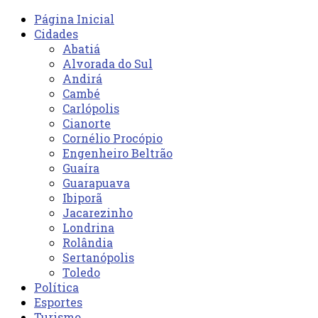
Página Inicial
Cidades
Abatiá
Alvorada do Sul
Andirá
Cambé
Carlópolis
Cianorte
Cornélio Procópio
Engenheiro Beltrão
Guaíra
Guarapuava
Ibiporã
Jacarezinho
Londrina
Rolândia
Sertanópolis
Toledo
Política
Esportes
Turismo