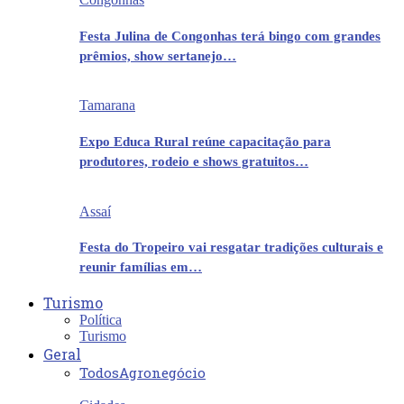
Festa Julina de Congonhas terá bingo com grandes
prêmios, show sertanejo…
Tamarana
Expo Educa Rural reúne capacitação para
produtores, rodeio e shows gratuitos…
Assaí
Festa do Tropeiro vai resgatar tradições culturais e
reunir famílias em…
Turismo
Política
Turismo
Geral
Todos
Agronegócio