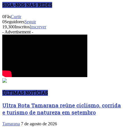
SIGA-NOS NAS REDES
0
Fãs
Curtir
0
Seguidores
Seguir
19,300
Inscritos
Inscrever
- Advertisement -
ÚLTIMAS NOTÍCIAS
Ultra Rota Tamarana reúne ciclismo, corrida
e turismo de natureza em setembro
Tamarana
7 de agosto de 2026