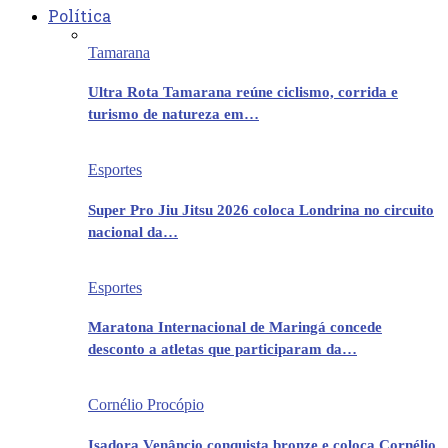
Política
Tamarana
Ultra Rota Tamarana reúne ciclismo, corrida e
turismo de natureza em…
Esportes
Super Pro Jiu Jitsu 2026 coloca Londrina no circuito
nacional da…
Esportes
Maratona Internacional de Maringá concede
desconto a atletas que participaram da…
Cornélio Procópio
Isadora Venâncio conquista bronze e coloca Cornélio