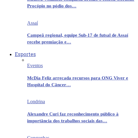
Procópio no pódio dos…
Assaí
Campeã regional, equipe Sub-17 de futsal de Assaí
recebe premiação e…
Esportes
Eventos
McDia Feliz arrecada recursos para ONG Viver e
Hospital do Câncer…
Londrina
Alexandre Curi faz reconhecimento público à
importância dos trabalhos sociais das…
Congonhas