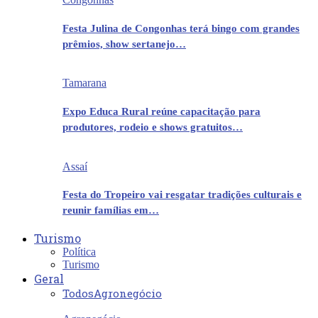
Festa Julina de Congonhas terá bingo com grandes
prêmios, show sertanejo…
Tamarana
Expo Educa Rural reúne capacitação para
produtores, rodeio e shows gratuitos…
Assaí
Festa do Tropeiro vai resgatar tradições culturais e
reunir famílias em…
Turismo
Política
Turismo
Geral
Todos
Agronegócio