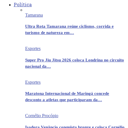
Política
Tamarana
Ultra Rota Tamarana reúne ciclismo, corrida e
turismo de natureza em…
Esportes
Super Pro Jiu Jitsu 2026 coloca Londrina no circuito
nacional da…
Esportes
Maratona Internacional de Maringá concede
desconto a atletas que participaram da…
Cornélio Procópio
Isadora Venâncio conquista bronze e coloca Cornélio