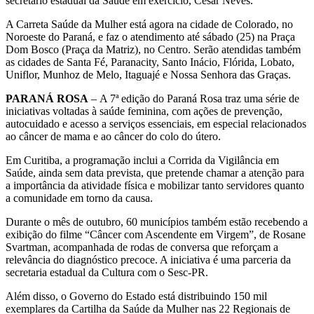
secretário estadual da Saúde em exercício, César Neves.
A Carreta Saúde da Mulher está agora na cidade de Colorado, no
Noroeste do Paraná, e faz o atendimento até sábado (25) na Praça
Dom Bosco (Praça da Matriz), no Centro. Serão atendidas também
as cidades de Santa Fé, Paranacity, Santo Inácio, Flórida, Lobato,
Uniflor, Munhoz de Melo, Itaguajé e Nossa Senhora das Graças.
PARANÁ ROSA
– A 7ª edição do Paraná Rosa traz uma série de
iniciativas voltadas à saúde feminina, com ações de prevenção,
autocuidado e acesso a serviços essenciais, em especial relacionados
ao câncer de mama e ao câncer do colo do útero.
Em Curitiba, a programação inclui a Corrida da Vigilância em
Saúde, ainda sem data prevista, que pretende chamar a atenção para
a importância da atividade física e mobilizar tanto servidores quanto
a comunidade em torno da causa.
Durante o mês de outubro, 60 municípios também estão recebendo a
exibição do filme “Câncer com Ascendente em Virgem”, de Rosane
Svartman, acompanhada de rodas de conversa que reforçam a
relevância do diagnóstico precoce. A iniciativa é uma parceria da
secretaria estadual da Cultura com o Sesc-PR.
Além disso, o Governo do Estado está distribuindo 150 mil
exemplares da Cartilha da Saúde da Mulher nas 22 Regionais de