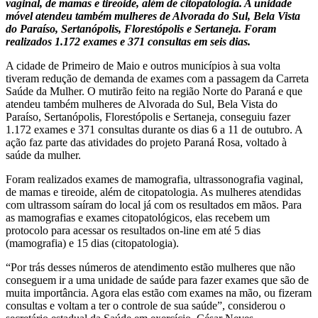
vaginal, de mamas e tireoide, além de citopatologia. A unidade
móvel atendeu também mulheres de Alvorada do Sul, Bela Vista
do Paraíso, Sertanópolis, Florestópolis e Sertaneja. Foram
realizados 1.172 exames e 371 consultas em seis dias.
A cidade de Primeiro de Maio e outros municípios à sua volta
tiveram redução de demanda de exames com a passagem da Carreta
Saúde da Mulher. O mutirão feito na região Norte do Paraná e que
atendeu também mulheres de Alvorada do Sul, Bela Vista do
Paraíso, Sertanópolis, Florestópolis e Sertaneja, conseguiu fazer
1.172 exames e 371 consultas durante os dias 6 a 11 de outubro. A
ação faz parte das atividades do projeto Paraná Rosa, voltado à
saúde da mulher.
Foram realizados exames de mamografia, ultrassonografia vaginal,
de mamas e tireoide, além de citopatologia. As mulheres atendidas
com ultrassom saíram do local já com os resultados em mãos. Para
as mamografias e exames citopatológicos, elas recebem um
protocolo para acessar os resultados on-line em até 5 dias
(mamografia) e 15 dias (citopatologia).
“Por trás desses números de atendimento estão mulheres que não
conseguem ir a uma unidade de saúde para fazer exames que são de
muita importância. Agora elas estão com exames na mão, ou fizeram
consultas e voltam a ter o controle de sua saúde”, considerou o