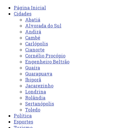
Página Inicial
Cidades
Abatiá
Alvorada do Sul
Andirá
Cambé
Carlópolis
Cianorte
Cornélio Procópio
Engenheiro Beltrão
Guaíra
Guarapuava
Ibiporã
Jacarezinho
Londrina
Rolândia
Sertanópolis
Toledo
Política
Esportes
Turismo