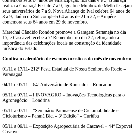
comemora seus 64 anos de emancipação nos dias 4 e 5, Guairaçá
realiza a Guairaçá Fest de 7 a 9, Iguatu e Munhoz de Mello festejam
seus aniversários de 7 a 9, Nova Aliança do Ivaí celebra 64 anos de
8 a 9, Itaúna do Sul completa 64 anos de 21 a 22, e Ampére
comemora seus 64 anos em 29 de novembro.
Marechal Cândido Rondon promove a Garagem Sertaneja no dia
15, e Cascavel recebe a 7ª Remember no dia 22, reforçando a
importância das celebrações locais na construção da identidade
turística do Estado.
Confira o calendário de eventos turísticos do mês de novembro:
01/11 a 17/11- 212º Festa Estadual de Nossa Senhora do Rocio –
Paranaguá
04/11 e 05/11 – 64º Aniversário de Roncador – Roncador
05/11 a 07/11 – I INOVAGRO – Inovações Tecnológicas para o
Agronegócio – Londrina
05/11 a 07/11 – “Seminário Paranaense de Ciclomobilidade e
Cicloturismo – Paraná Bici – 3ª Edição” – Curitiba
05/11 a 09/11 – Exposição Agropecuária de Cascavel – 44º Expovel
Cascavel