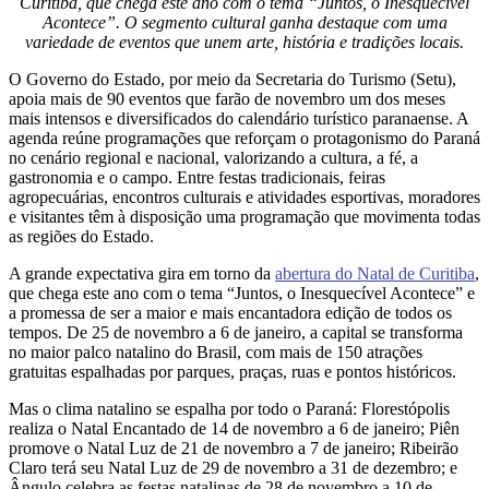
Curitiba, que chega este ano com o tema “Juntos, o Inesquecível
Acontece”. O segmento cultural ganha destaque com uma
variedade de eventos que unem arte, história e tradições locais.
O Governo do Estado, por meio da Secretaria do Turismo (Setu),
apoia mais de 90 eventos que farão de novembro um dos meses
mais intensos e diversificados do calendário turístico paranaense. A
agenda reúne programações que reforçam o protagonismo do Paraná
no cenário regional e nacional, valorizando a cultura, a fé, a
gastronomia e o campo. Entre festas tradicionais, feiras
agropecuárias, encontros culturais e atividades esportivas, moradores
e visitantes têm à disposição uma programação que movimenta todas
as regiões do Estado.
A grande expectativa gira em torno da
abertura do Natal de Curitiba
,
que chega este ano com o tema “Juntos, o Inesquecível Acontece” e
a promessa de ser a maior e mais encantadora edição de todos os
tempos. De 25 de novembro a 6 de janeiro, a capital se transforma
no maior palco natalino do Brasil, com mais de 150 atrações
gratuitas espalhadas por parques, praças, ruas e pontos históricos.
Mas o clima natalino se espalha por todo o Paraná: Florestópolis
realiza o Natal Encantado de 14 de novembro a 6 de janeiro; Piên
promove o Natal Luz de 21 de novembro a 7 de janeiro; Ribeirão
Claro terá seu Natal Luz de 29 de novembro a 31 de dezembro; e
Ângulo celebra as festas natalinas de 28 de novembro a 10 de