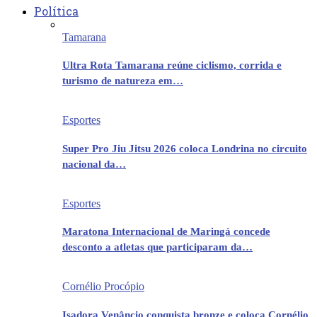
Política
Tamarana
Ultra Rota Tamarana reúne ciclismo, corrida e
turismo de natureza em…
Esportes
Super Pro Jiu Jitsu 2026 coloca Londrina no circuito
nacional da…
Esportes
Maratona Internacional de Maringá concede
desconto a atletas que participaram da…
Cornélio Procópio
Isadora Venâncio conquista bronze e coloca Cornélio