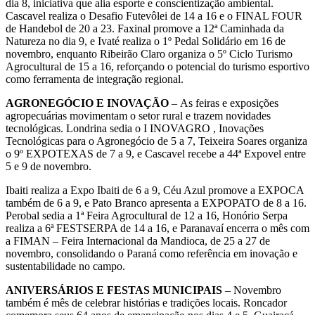
dia 8, iniciativa que alia esporte e conscientização ambiental.
Cascavel realiza o Desafio Futevôlei de 14 a 16 e o FINAL FOUR
de Handebol de 20 a 23. Faxinal promove a 12ª Caminhada da
Natureza no dia 9, e Ivaté realiza o 1º Pedal Solidário em 16 de
novembro, enquanto Ribeirão Claro organiza o 5º Ciclo Turismo
Agrocultural de 15 a 16, reforçando o potencial do turismo esportivo
como ferramenta de integração regional.
AGRONEGÓCIO E INOVAÇÃO
– As feiras e exposições
agropecuárias movimentam o setor rural e trazem novidades
tecnológicas. Londrina sedia o I INOVAGRO , Inovações
Tecnológicas para o Agronegócio de 5 a 7, Teixeira Soares organiza
o 9º EXPOTEXAS de 7 a 9, e Cascavel recebe a 44ª Expovel entre
5 e 9 de novembro.
Ibaiti realiza a Expo Ibaiti de 6 a 9, Céu Azul promove a EXPOCA
também de 6 a 9, e Pato Branco apresenta a EXPOPATO de 8 a 16.
Perobal sedia a 1ª Feira Agrocultural de 12 a 16, Honório Serpa
realiza a 6ª FESTSERPA de 14 a 16, e Paranavaí encerra o mês com
a FIMAN – Feira Internacional da Mandioca, de 25 a 27 de
novembro, consolidando o Paraná como referência em inovação e
sustentabilidade no campo.
ANIVERSÁRIOS E FESTAS MUNICIPAIS
– Novembro
também é mês de celebrar histórias e tradições locais. Roncador