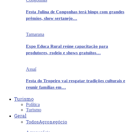
Festa Julina de Congonhas terá bingo com grandes
prêmios, show sertanejo…
Tamarana
Expo Educa Rural reúne capacitação para
produtores, rodeio e shows gratuitos…
Assaí
Festa do Tropeiro vai resgatar tradições culturais e
reunir famílias em…
Turismo
Política
Turismo
Geral
Todos
Agronegócio