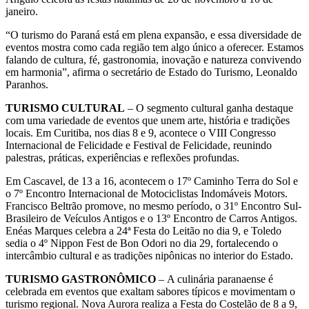
janeiro.
“O turismo do Paraná está em plena expansão, e essa diversidade de
eventos mostra como cada região tem algo único a oferecer. Estamos
falando de cultura, fé, gastronomia, inovação e natureza convivendo
em harmonia”, afirma o secretário de Estado do Turismo, Leonaldo
Paranhos.
TURISMO CULTURAL
– O segmento cultural ganha destaque
com uma variedade de eventos que unem arte, história e tradições
locais. Em Curitiba, nos dias 8 e 9, acontece o VIII Congresso
Internacional de Felicidade e Festival de Felicidade, reunindo
palestras, práticas, experiências e reflexões profundas.
Em Cascavel, de 13 a 16, acontecem o 17º Caminho Terra do Sol e
o 7º Encontro Internacional de Motociclistas Indomáveis Motors.
Francisco Beltrão promove, no mesmo período, o 31º Encontro Sul-
Brasileiro de Veículos Antigos e o 13º Encontro de Carros Antigos.
Enéas Marques celebra a 24ª Festa do Leitão no dia 9, e Toledo
sedia o 4º Nippon Fest de Bon Odori no dia 29, fortalecendo o
intercâmbio cultural e as tradições nipônicas no interior do Estado.
TURISMO GASTRONÔMICO
– A culinária paranaense é
celebrada em eventos que exaltam sabores típicos e movimentam o
turismo regional. Nova Aurora realiza a Festa do Costelão de 8 a 9,