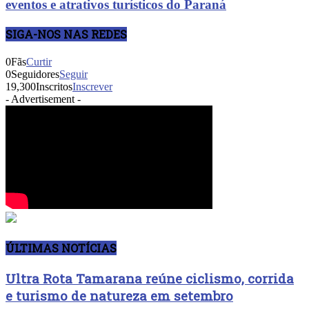
eventos e atrativos turísticos do Paraná
SIGA-NOS NAS REDES
0
Fãs
Curtir
0
Seguidores
Seguir
19,300
Inscritos
Inscrever
- Advertisement -
ÚLTIMAS NOTÍCIAS
Ultra Rota Tamarana reúne ciclismo, corrida
e turismo de natureza em setembro