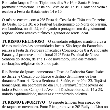
Roncador lança o Prato Típico nos dias 9 e 16, e Santa Helena
promove a tradicional Festa do Costelão de 9 a 19. Contenda volta a
receber a Festa da Batata entre 14 e 16.
O mês se encerra com a 28ª Festa da Costela de Chão em Cruzeiro
do Oeste, no dia 30, e o Festival Gastronômico do Norte do Paraná,
em Londrina, no dia 24, reforçando o protagonismo da gastronomia
regional como atrativo turístico e gerador de renda local.
TURISMO RELIGIOSO
– O calendário religioso mantém viva a
fé e as tradições das comunidades locais. São Jorge do Patrocínio
realiza a Festa da Padroeira Imaculada Conceição de 8 a 9, enquanto
Paranaguá promove a tradicional 212ª Festa Estadual de Nossa
Senhora do Rocio, de 1º a 17 de novembro, uma das maiores
celebrações religiosas do Sul do país.
Rio Bonito do Iguaçu comemora a Festa da Padroeira Santa Isabel
no dia 22, e Cruzeiro do Iguaçu é destino de milhares de fiéis
durante a Romaria Nossa Senhora da Saúde, entre 20 e 23. Tupãssi
homenageia sua padroeira no dia 14, e Paranavaí reúne jovens de
todo o Estado no Campori e Aventuri Desbravadores, de 14 a 23,
unindo espiritualidade, natureza e aprendizado coletivo.
TURISMO ESPORTIVO
– O esporte também tem espaço de
destaque em novembro. Porto Rico promove o 20º Rally do Lixo no