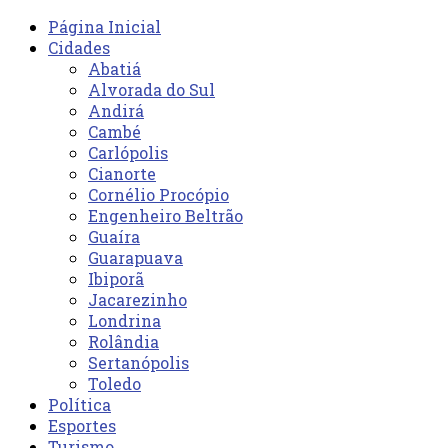
Página Inicial
Cidades
Abatiá
Alvorada do Sul
Andirá
Cambé
Carlópolis
Cianorte
Cornélio Procópio
Engenheiro Beltrão
Guaíra
Guarapuava
Ibiporã
Jacarezinho
Londrina
Rolândia
Sertanópolis
Toledo
Política
Esportes
Turismo