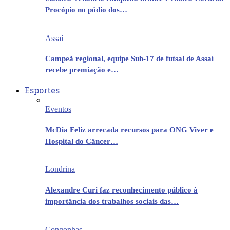
Procópio no pódio dos…
Assaí
Campeã regional, equipe Sub-17 de futsal de Assaí
recebe premiação e…
Esportes
Eventos
McDia Feliz arrecada recursos para ONG Viver e
Hospital do Câncer…
Londrina
Alexandre Curi faz reconhecimento público à
importância dos trabalhos sociais das…
Congonhas