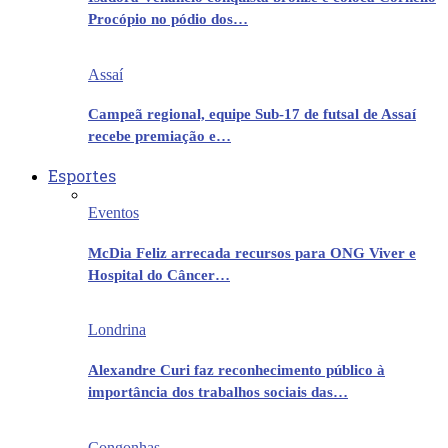
Procópio no pódio dos…
Assaí
Campeã regional, equipe Sub-17 de futsal de Assaí
recebe premiação e…
Esportes
Eventos
McDia Feliz arrecada recursos para ONG Viver e
Hospital do Câncer…
Londrina
Alexandre Curi faz reconhecimento público à
importância dos trabalhos sociais das…
Congonhas