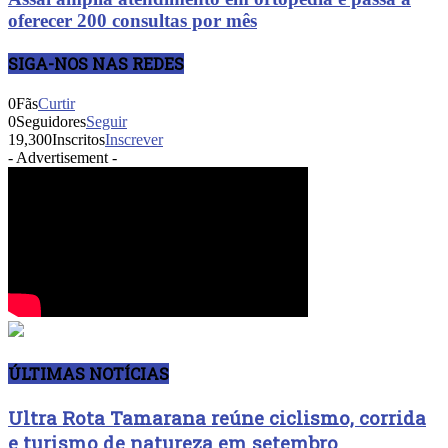
oferecer 200 consultas por mês
SIGA-NOS NAS REDES
0
Fãs
Curtir
0
Seguidores
Seguir
19,300
Inscritos
Inscrever
- Advertisement -
ÚLTIMAS NOTÍCIAS
Ultra Rota Tamarana reúne ciclismo, corrida
e turismo de natureza em setembro