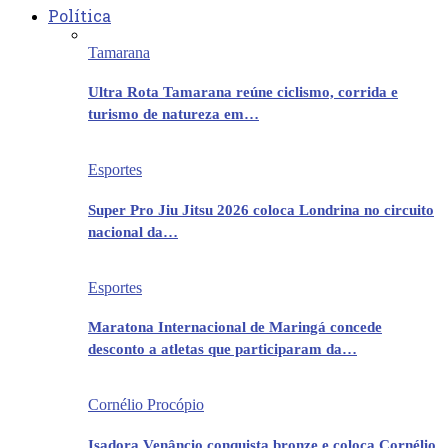
Política
Tamarana
Ultra Rota Tamarana reúne ciclismo, corrida e
turismo de natureza em…
Esportes
Super Pro Jiu Jitsu 2026 coloca Londrina no circuito
nacional da…
Esportes
Maratona Internacional de Maringá concede
desconto a atletas que participaram da…
Cornélio Procópio
Isadora Venâncio conquista bronze e coloca Cornélio