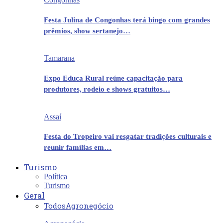
Festa Julina de Congonhas terá bingo com grandes
prêmios, show sertanejo…
Tamarana
Expo Educa Rural reúne capacitação para
produtores, rodeio e shows gratuitos…
Assaí
Festa do Tropeiro vai resgatar tradições culturais e
reunir famílias em…
Turismo
Política
Turismo
Geral
Todos
Agronegócio