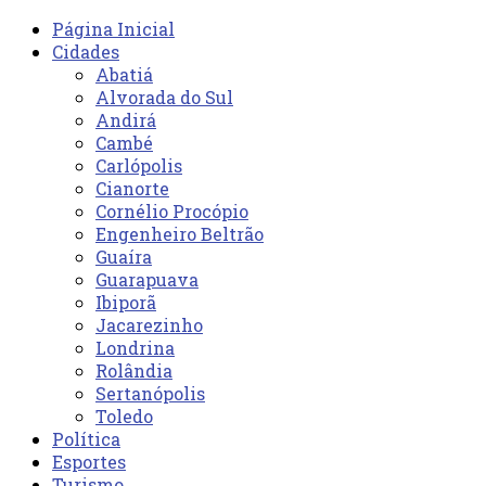
Página Inicial
Cidades
Abatiá
Alvorada do Sul
Andirá
Cambé
Carlópolis
Cianorte
Cornélio Procópio
Engenheiro Beltrão
Guaíra
Guarapuava
Ibiporã
Jacarezinho
Londrina
Rolândia
Sertanópolis
Toledo
Política
Esportes
Turismo