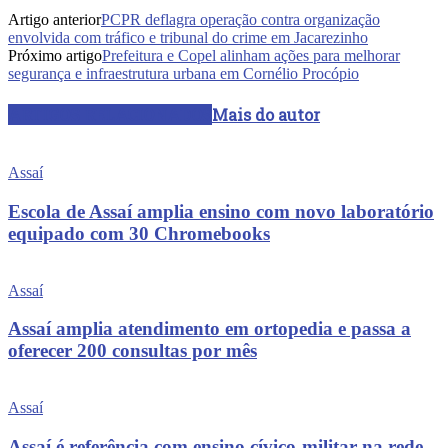
Artigo anterior
PCPR deflagra operação contra organização
envolvida com tráfico e tribunal do crime em Jacarezinho
Próximo artigo
Prefeitura e Copel alinham ações para melhorar
segurança e infraestrutura urbana em Cornélio Procópio
ARTIGOS RELACIONADOS
Mais do autor
Assaí
Escola de Assaí amplia ensino com novo laboratório
equipado com 30 Chromebooks
Assaí
Assaí amplia atendimento em ortopedia e passa a
oferecer 200 consultas por mês
Assaí
Assaí é referência com ensino cívico-militar na rede