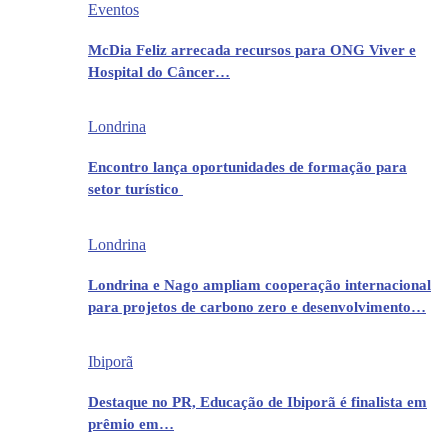
Eventos
McDia Feliz arrecada recursos para ONG Viver e
Hospital do Câncer…
Londrina
Encontro lança oportunidades de formação para
setor turístico
Londrina
Londrina e Nago ampliam cooperação internacional
para projetos de carbono zero e desenvolvimento…
Ibiporã
Destaque no PR, Educação de Ibiporã é finalista em
prêmio em…