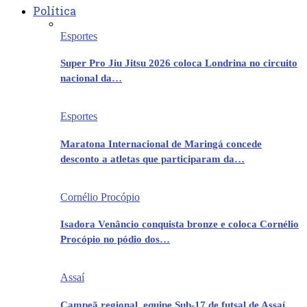
Política
Esportes
Super Pro Jiu Jitsu 2026 coloca Londrina no circuito
nacional da…
Esportes
Maratona Internacional de Maringá concede
desconto a atletas que participaram da…
Cornélio Procópio
Isadora Venâncio conquista bronze e coloca Cornélio
Procópio no pódio dos…
Assaí
Campeã regional, equipe Sub-17 de futsal de Assaí