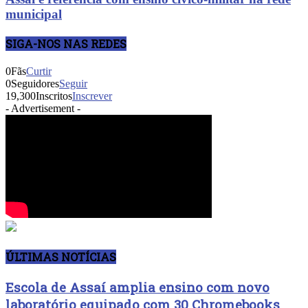
municipal
SIGA-NOS NAS REDES
0
Fãs
Curtir
0
Seguidores
Seguir
19,300
Inscritos
Inscrever
- Advertisement -
ÚLTIMAS NOTÍCIAS
Escola de Assaí amplia ensino com novo
laboratório equipado com 30 Chromebooks