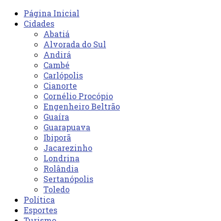
Página Inicial
Cidades
Abatiá
Alvorada do Sul
Andirá
Cambé
Carlópolis
Cianorte
Cornélio Procópio
Engenheiro Beltrão
Guaíra
Guarapuava
Ibiporã
Jacarezinho
Londrina
Rolândia
Sertanópolis
Toledo
Política
Esportes
Turismo