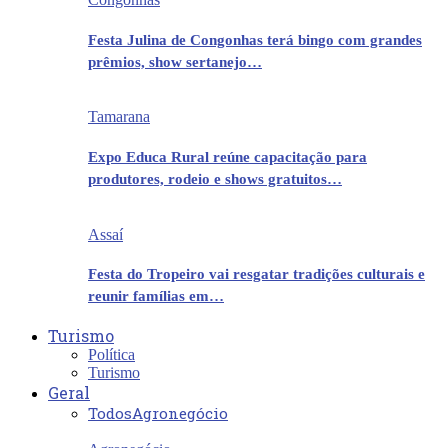
Festa Julina de Congonhas terá bingo com grandes
prêmios, show sertanejo…
Tamarana
Expo Educa Rural reúne capacitação para
produtores, rodeio e shows gratuitos…
Assaí
Festa do Tropeiro vai resgatar tradições culturais e
reunir famílias em…
Turismo
Política
Turismo
Geral
Todos
Agronegócio