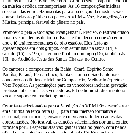
Entre os dias 14 e 16 de novembro, Curitiba será a capital nacional
da música católica contemporânea. As 16 composições inéditas
selecionadas entre 543 inscritas para a 5a edição da mostra serão
apresentadas ao público no palco do VEM – Voz, Evangelização e
Música, principal festival do gênero no país.
Promovido pela Associação Evangelizar É Preciso, o festival criado
para revelar talentos de todo o Brasil e fortalecer a conexão entre
arte e fé terá representantes de oito estados. Eles farão as
apresentações em dois grupos, com semifinais na sexta (14) e
sábado (15), às 19h, e a grande final no domingo (16), também às
19h, no Auditório Jesus das Santas Chagas, no Centro.
Os cantores e compositores da Bahia, Ceará, Espírito Santo,
Paraíba, Paraná, Pernambuco, Santa Catarina e São Paulo irão
concorrer aos títulos de Melhor Composição, Melhor Intérprete e
Voto Popular. As premiações para os vencedores incluem gravação
profissional das músicas vencedoras, kit de home studio, mentoria
vocal e suporte em marketing musical.
Os artistas selecionados para a 5a edição do VEM irão desembarcar
em Curitiba na terça-feira (11), para uma imersão formativa e
espiritual, com oficinas, ensaios e convivência fraterna antes das
apresentações. No festival, as canções selecionadas por uma equipe
formada por 23 especialistas vão ganhar vida no palco, com banda
oficial e transmissão em rede nacional pela TV Evangelizar.