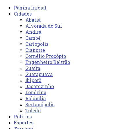
Página Inicial
Cidades
Abatiá
Alvorada do Sul
Andirá
Cambé
Carlópolis
Cianorte
Cornélio Procópio
Engenheiro Beltrão
Guaíra
Guarapuava
Ibiporã
Jacarezinho
Londrina
Rolândia
Sertanópolis
Toledo
Política
Esportes
Turismo