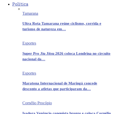
Política
Tamarana
Ultra Rota Tamarana reúne ciclismo, corrida e
turismo de natureza em…
Esportes
Super Pro Jiu Jitsu 2026 coloca Londrina no circuito
nacional da…
Esportes
Maratona Internacional de Maringá concede
desconto a atletas que participaram da…
Cornélio Procópio
Isadora Venâncio conquista bronze e coloca Cornélio