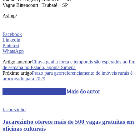
Vagne Bittencourt | Taubaté – SP
Asimp/
Facebook
Linkedin
Pinterest
WhatsApp
Artigo anterior
Chuva ganha força e temporais são esperados no fim
de semana no Estado, aponta Simepa
Próximo artigo
Prazo para georreferenciamento de imóveis rurais é
prorrogado para 2029
ARTIGOS RELACIONADOS
Mais do autor
Jacarezinho
Jacarezinho oferece mais de 500 vagas gratuitas em
oficinas culturais