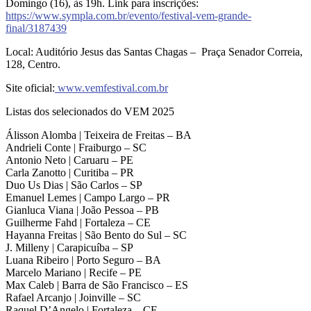
Domingo (16), às 19h. Link para inscrições:
https://www.sympla.com.br/evento/festival-vem-grande-
final/3187439
Local: Auditório Jesus das Santas Chagas – Praça Senador Correia,
128, Centro.
Site oficial:
www.vemfestival.com.br
Listas dos selecionados do VEM 2025
Álisson Alomba | Teixeira de Freitas – BA
Andrieli Conte | Fraiburgo – SC
Antonio Neto | Caruaru – PE
Carla Zanotto | Curitiba – PR
Duo Us Dias | São Carlos – SP
Emanuel Lemes | Campo Largo – PR
Gianluca Viana | João Pessoa – PB
Guilherme Fahd | Fortaleza – CE
Hayanna Freitas | São Bento do Sul – SC
J. Milleny | Carapicuíba – SP
Luana Ribeiro | Porto Seguro – BA
Marcelo Mariano | Recife – PE
Max Caleb | Barra de São Francisco – ES
Rafael Arcanjo | Joinville – SC
Raquel D’Angelo | Fortaleza – CE