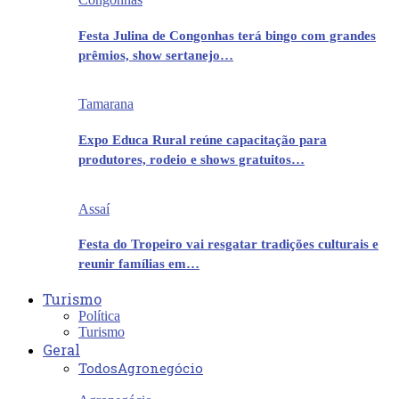
Festa Julina de Congonhas terá bingo com grandes
prêmios, show sertanejo…
Tamarana
Expo Educa Rural reúne capacitação para
produtores, rodeio e shows gratuitos…
Assaí
Festa do Tropeiro vai resgatar tradições culturais e
reunir famílias em…
Turismo
Política
Turismo
Geral
Todos
Agronegócio