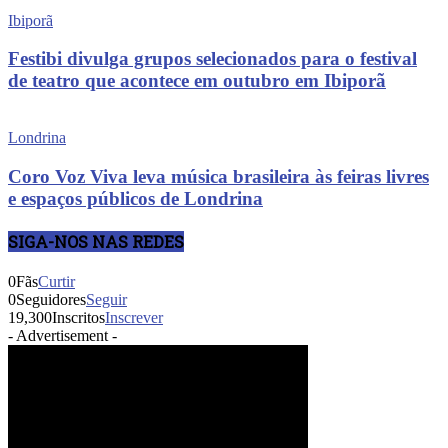
Ibiporã
Festibi divulga grupos selecionados para o festival
de teatro que acontece em outubro em Ibiporã
Londrina
Coro Voz Viva leva música brasileira às feiras livres
e espaços públicos de Londrina
SIGA-NOS NAS REDES
0
Fãs
Curtir
0
Seguidores
Seguir
19,300
Inscritos
Inscrever
- Advertisement -