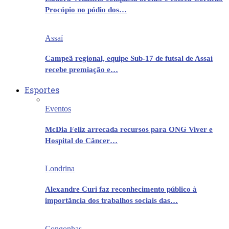
Procópio no pódio dos…
Assaí
Campeã regional, equipe Sub-17 de futsal de Assaí
recebe premiação e…
Esportes
Eventos
McDia Feliz arrecada recursos para ONG Viver e
Hospital do Câncer…
Londrina
Alexandre Curi faz reconhecimento público à
importância dos trabalhos sociais das…
Congonhas