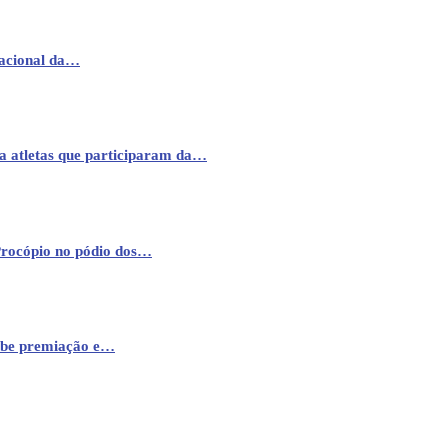
nacional da…
a atletas que participaram da…
Procópio no pódio dos…
cebe premiação e…