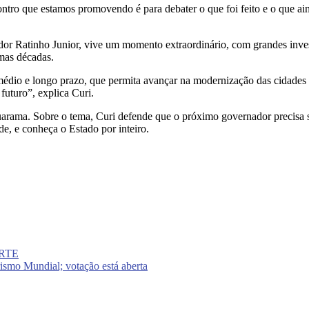
ntro que estamos promovendo é para debater o que foi feito e o que aind
dor Ratinho Junior, vive um momento extraordinário, com grandes inve
mas décadas.
édio e longo prazo, que permita avançar na modernização das cidades e 
futuro”, explica Curi.
rama. Sobre o tema, Curi defende que o próximo governador precisa ser
e, e conheça o Estado por inteiro.
ORTE
rismo Mundial; votação está aberta