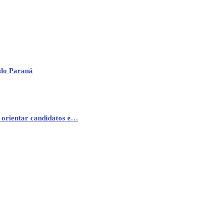
 do Paraná
 orientar candidatos e…