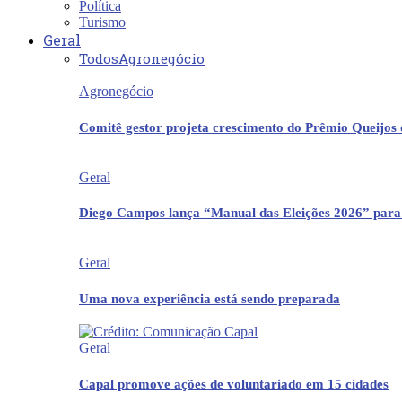
Política
Turismo
Geral
Todos
Agronegócio
Agronegócio
Comitê gestor projeta crescimento do Prêmio Queijos
Geral
Diego Campos lança “Manual das Eleições 2026” para
Geral
Uma nova experiência está sendo preparada
Geral
Capal promove ações de voluntariado em 15 cidades