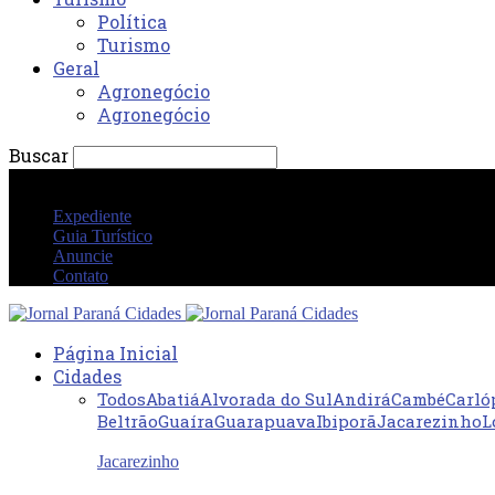
Política
Turismo
Geral
Agronegócio
Agronegócio
Buscar
sábado 8 agosto 2026 08:07:40 AM
Expediente
Guia Turístico
Anuncie
Contato
Página Inicial
Cidades
Todos
Abatiá
Alvorada do Sul
Andirá
Cambé
Carló
Beltrão
Guaíra
Guarapuava
Ibiporã
Jacarezinho
L
Jacarezinho