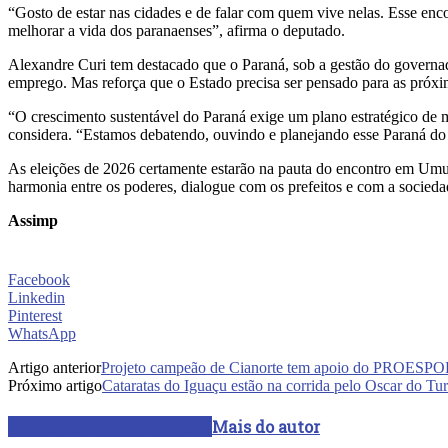
“Gosto de estar nas cidades e de falar com quem vive nelas. Esse enco
melhorar a vida dos paranaenses”, afirma o deputado.
Alexandre Curi tem destacado que o Paraná, sob a gestão do governa
emprego. Mas reforça que o Estado precisa ser pensado para as próxi
“O crescimento sustentável do Paraná exige um plano estratégico de m
considera. “Estamos debatendo, ouvindo e planejando esse Paraná do 
As eleições de 2026 certamente estarão na pauta do encontro em Umua
harmonia entre os poderes, dialogue com os prefeitos e com a sociedad
Assimp
Facebook
Linkedin
Pinterest
WhatsApp
Artigo anterior
Projeto campeão de Cianorte tem apoio do PROESP
Próximo artigo
Cataratas do Iguaçu estão na corrida pelo Oscar do Tu
ARTIGOS RELACIONADOS
Mais do autor