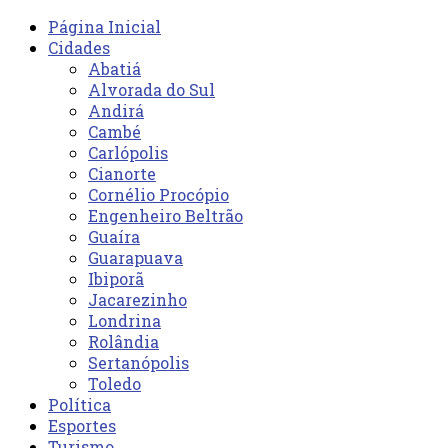
Página Inicial
Cidades
Abatiá
Alvorada do Sul
Andirá
Cambé
Carlópolis
Cianorte
Cornélio Procópio
Engenheiro Beltrão
Guaíra
Guarapuava
Ibiporã
Jacarezinho
Londrina
Rolândia
Sertanópolis
Toledo
Política
Esportes
Turismo