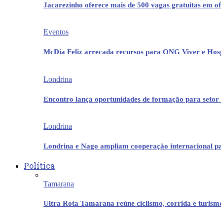
Jacarezinho oferece mais de 500 vagas gratuitas em ofi
Eventos
McDia Feliz arrecada recursos para ONG Viver e Hos
Londrina
Encontro lança oportunidades de formação para setor 
Londrina
Londrina e Nago ampliam cooperação internacional p
Política
Tamarana
Ultra Rota Tamarana reúne ciclismo, corrida e turis