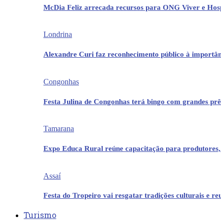
McDia Feliz arrecada recursos para ONG Viver e Hos
Londrina
Alexandre Curi faz reconhecimento público à importân
Congonhas
Festa Julina de Congonhas terá bingo com grandes pr
Tamarana
Expo Educa Rural reúne capacitação para produtores,
Assaí
Festa do Tropeiro vai resgatar tradições culturais e r
Turismo