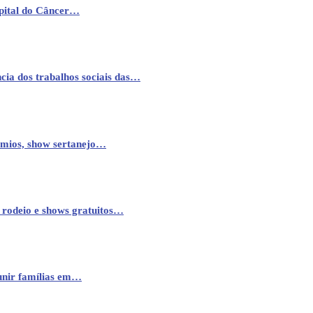
pital do Câncer…
cia dos trabalhos sociais das…
êmios, show sertanejo…
 rodeio e shows gratuitos…
eunir famílias em…