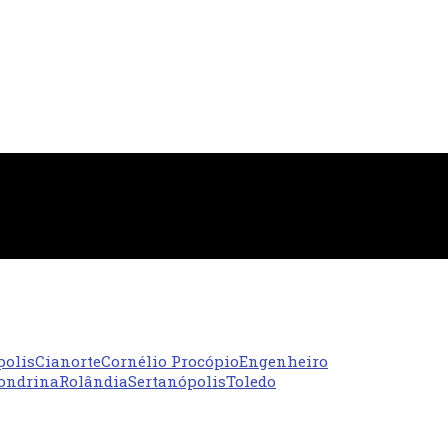
polis
Cianorte
Cornélio Procópio
Engenheiro
ondrina
Rolândia
Sertanópolis
Toledo