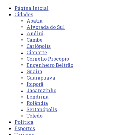
Página Inicial
Cidades
Abatiá
Alvorada do Sul
Andirá
Cambé
Carlópolis
Cianorte
Cornélio Procópio
Engenheiro Beltrão
Guaíra
Guarapuava
Ibiporã
Jacarezinho
Londrina
Rolândia
Sertanópolis
Toledo
Política
Esportes
Turismo