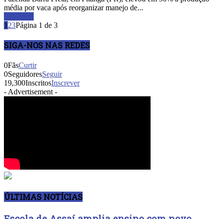
média por vaca após reorganizar manejo de...
Leia mais
1
2
3
Página 1 de 3
SIGA-NOS NAS REDES
0
Fãs
Curtir
0
Seguidores
Seguir
19,300
Inscritos
Inscrever
- Advertisement -
ÚLTIMAS NOTÍCIAS
Escola de Assaí amplia ensino com novo