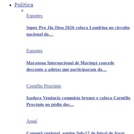
Política
Esportes
Super Pro Jiu Jitsu 2026 coloca Londrina no circuito
nacional da…
Esportes
Maratona Internacional de Maringá concede
desconto a atletas que participaram da…
Cornélio Procópio
Isadora Venâncio conquista bronze e coloca Cornélio
Procópio no pódio dos…
Assaí
Campeã regional, equipe Sub-17 de futsal de Assaí