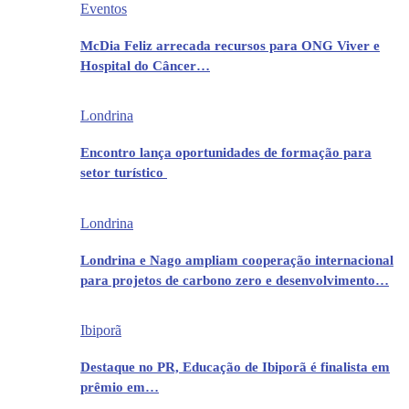
Eventos
McDia Feliz arrecada recursos para ONG Viver e
Hospital do Câncer…
Londrina
Encontro lança oportunidades de formação para
setor turístico
Londrina
Londrina e Nago ampliam cooperação internacional
para projetos de carbono zero e desenvolvimento…
Ibiporã
Destaque no PR, Educação de Ibiporã é finalista em
prêmio em…