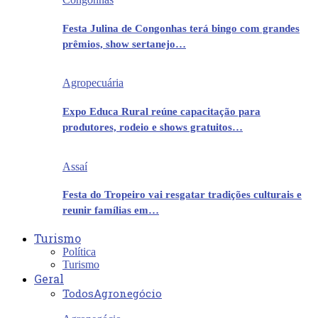
Festa Julina de Congonhas terá bingo com grandes
prêmios, show sertanejo…
Agropecuária
Expo Educa Rural reúne capacitação para
produtores, rodeio e shows gratuitos…
Assaí
Festa do Tropeiro vai resgatar tradições culturais e
reunir famílias em…
Turismo
Política
Turismo
Geral
Todos
Agronegócio