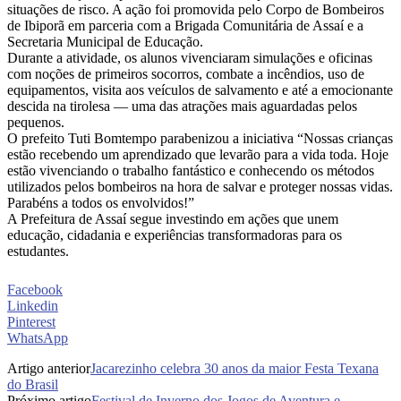
situações de risco. A ação foi promovida pelo Corpo de Bombeiros
de Ibiporã em parceria com a Brigada Comunitária de Assaí e a
Secretaria Municipal de Educação.
Durante a atividade, os alunos vivenciaram simulações e oficinas
com noções de primeiros socorros, combate a incêndios, uso de
equipamentos, visita aos veículos de salvamento e até a emocionante
descida na tirolesa — uma das atrações mais aguardadas pelos
pequenos.
O prefeito Tuti Bomtempo parabenizou a iniciativa “Nossas crianças
estão recebendo um aprendizado que levarão para a vida toda. Hoje
estão vivenciando o trabalho fantástico e conhecendo os métodos
utilizados pelos bombeiros na hora de salvar e proteger nossas vidas.
Parabéns a todos os envolvidos!”
A Prefeitura de Assaí segue investindo em ações que unem
educação, cidadania e experiências transformadoras para os
estudantes.
Facebook
Linkedin
Pinterest
WhatsApp
Artigo anterior
Jacarezinho celebra 30 anos da maior Festa Texana
do Brasil
Próximo artigo
Festival de Inverno dos Jogos de Aventura e