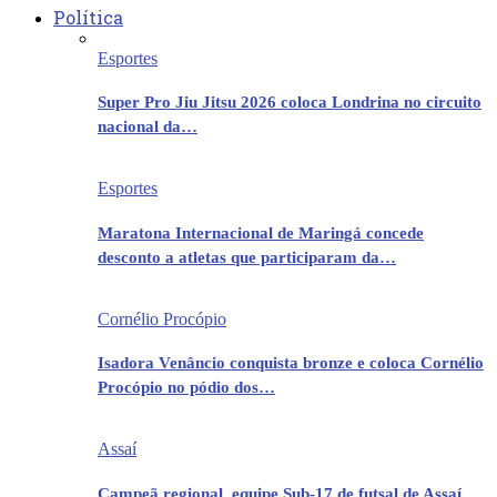
Política
Esportes
Super Pro Jiu Jitsu 2026 coloca Londrina no circuito
nacional da…
Esportes
Maratona Internacional de Maringá concede
desconto a atletas que participaram da…
Cornélio Procópio
Isadora Venâncio conquista bronze e coloca Cornélio
Procópio no pódio dos…
Assaí
Campeã regional, equipe Sub-17 de futsal de Assaí