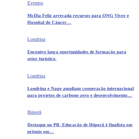
Eventos
McDia Feliz arrecada recursos para ONG Viver e
Hospital do Câncer…
Londrina
Encontro lança oportunidades de formação para
setor turístico
Londrina
Londrina e Nago ampliam cooperação internacional
para projetos de carbono zero e desenvolvimento…
Ibiporã
Destaque no PR, Educação de Ibiporã é finalista em
prêmio em…