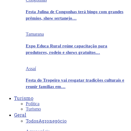
Festa Julina de Congonhas terá bingo com grandes
prêmios, show sertanejo…
Tamarana
Expo Educa Rural reúne capacitação para
produtores, rodeio e shows gratuitos…
Assaí
Festa do Tropeiro vai resgatar tradições culturais e
reunir famílias em…
Turismo
Política
Turismo
Geral
Todos
Agronegócio