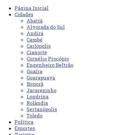
Página Inicial
Cidades
Abatiá
Alvorada do Sul
Andirá
Cambé
Carlópolis
Cianorte
Cornélio Procópio
Engenheiro Beltrão
Guaíra
Guarapuava
Ibiporã
Jacarezinho
Londrina
Rolândia
Sertanópolis
Toledo
Política
Esportes
Turismo