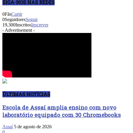
SIGA-NOS NAS REDES
0
Fãs
Curtir
0
Seguidores
Seguir
19,300
Inscritos
Inscrever
- Advertisement -
ÚLTIMAS NOTÍCIAS
Escola de Assaí amplia ensino com novo
laboratório equipado com 30 Chromebooks
Assaí
5 de agosto de 2026
0