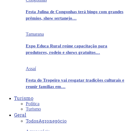
Festa Julina de Congonhas terá bingo com grandes
prêmios, show sertanejo…
Tamarana
Expo Educa Rural reúne capacitação para
produtores, rodeio e shows gratuitos…
Assaí
Festa do Tropeiro vai resgatar tradições culturais e
reunir famílias em…
Turismo
Política
Turismo
Geral
Todos
Agronegócio