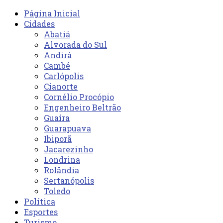
Página Inicial
Cidades
Abatiá
Alvorada do Sul
Andirá
Cambé
Carlópolis
Cianorte
Cornélio Procópio
Engenheiro Beltrão
Guaíra
Guarapuava
Ibiporã
Jacarezinho
Londrina
Rolândia
Sertanópolis
Toledo
Política
Esportes
Turismo