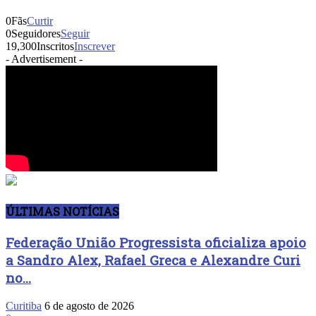
0
Fãs
Curtir
0
Seguidores
Seguir
19,300
Inscritos
Inscrever
- Advertisement -
ÚLTIMAS NOTÍCIAS
Federação União Progressista oficializa apoio
a Sandro Alex, Rafael Greca e Alexandre Curi
no...
Curitiba
6 de agosto de 2026