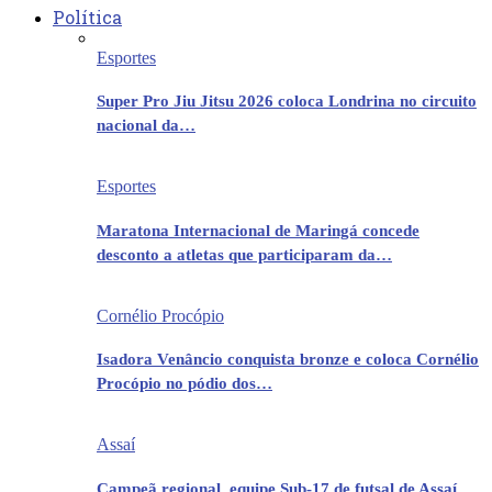
Política
Esportes
Super Pro Jiu Jitsu 2026 coloca Londrina no circuito
nacional da…
Esportes
Maratona Internacional de Maringá concede
desconto a atletas que participaram da…
Cornélio Procópio
Isadora Venâncio conquista bronze e coloca Cornélio
Procópio no pódio dos…
Assaí
Campeã regional, equipe Sub-17 de futsal de Assaí