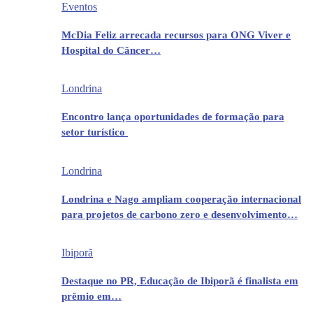
Eventos
McDia Feliz arrecada recursos para ONG Viver e
Hospital do Câncer…
Londrina
Encontro lança oportunidades de formação para
setor turístico
Londrina
Londrina e Nago ampliam cooperação internacional
para projetos de carbono zero e desenvolvimento…
Ibiporã
Destaque no PR, Educação de Ibiporã é finalista em
prêmio em…