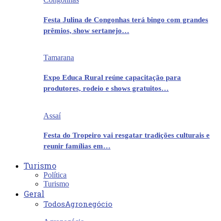
Festa Julina de Congonhas terá bingo com grandes
prêmios, show sertanejo…
Tamarana
Expo Educa Rural reúne capacitação para
produtores, rodeio e shows gratuitos…
Assaí
Festa do Tropeiro vai resgatar tradições culturais e
reunir famílias em…
Turismo
Política
Turismo
Geral
Todos
Agronegócio