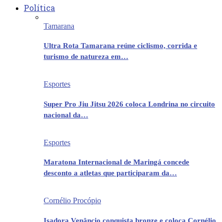
Política
Tamarana
Ultra Rota Tamarana reúne ciclismo, corrida e
turismo de natureza em…
Esportes
Super Pro Jiu Jitsu 2026 coloca Londrina no circuito
nacional da…
Esportes
Maratona Internacional de Maringá concede
desconto a atletas que participaram da…
Cornélio Procópio
Isadora Venâncio conquista bronze e coloca Cornélio