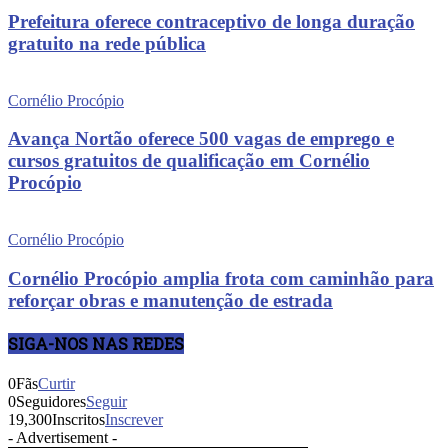
Prefeitura oferece contraceptivo de longa duração
gratuito na rede pública
Cornélio Procópio
Avança Nortão oferece 500 vagas de emprego e
cursos gratuitos de qualificação em Cornélio
Procópio
Cornélio Procópio
Cornélio Procópio amplia frota com caminhão para
reforçar obras e manutenção de estrada
SIGA-NOS NAS REDES
0
Fãs
Curtir
0
Seguidores
Seguir
19,300
Inscritos
Inscrever
- Advertisement -