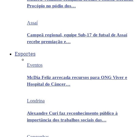
Procópio no pódio dos…
Assaí
Campeã regional, equipe Sub-17 de futsal de Assaí
recebe premiação e…
Esportes
Eventos
McDia Feliz arrecada recursos para ONG Viver e
Hospital do Câncer…
Londrina
Alexandre Curi faz reconhecimento público à
importância dos trabalhos sociais das…
Congonhas