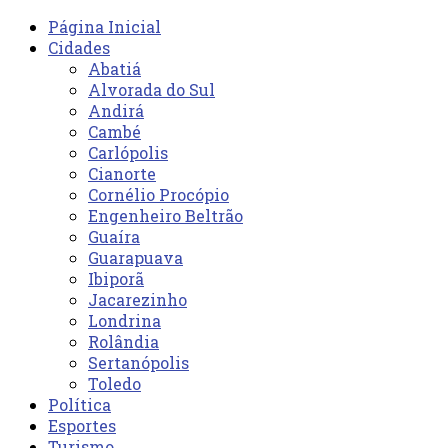
Página Inicial
Cidades
Abatiá
Alvorada do Sul
Andirá
Cambé
Carlópolis
Cianorte
Cornélio Procópio
Engenheiro Beltrão
Guaíra
Guarapuava
Ibiporã
Jacarezinho
Londrina
Rolândia
Sertanópolis
Toledo
Política
Esportes
Turismo