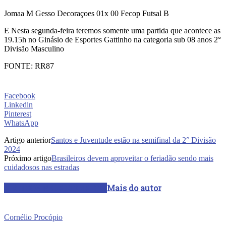
Jomaa M Gesso Decoraçoes 01x 00 Fecop Futsal B
E Nesta segunda-feira teremos somente uma partida que acontece as
19.15h no Ginásio de Esportes Gattinho na categoria sub 08 anos 2°
Divisão Masculino
FONTE: RR87
Facebook
Linkedin
Pinterest
WhatsApp
Artigo anterior
Santos e Juventude estão na semifinal da 2° Divisão
2024
Próximo artigo
Brasileiros devem aproveitar o feriadão sendo mais
cuidadosos nas estradas
ARTIGOS RELACIONADOS
Mais do autor
Cornélio Procópio