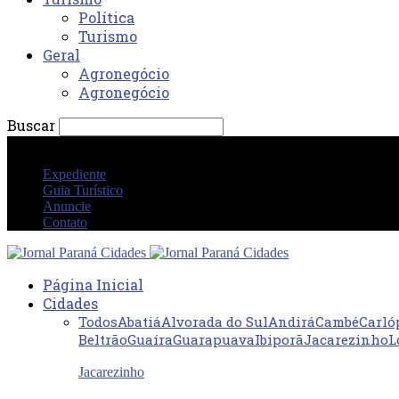
Política
Turismo
Geral
Agronegócio
Agronegócio
Buscar
sábado 8 agosto 2026 02:27:04 AM
Expediente
Guia Turístico
Anuncie
Contato
Página Inicial
Cidades
Todos
Abatiá
Alvorada do Sul
Andirá
Cambé
Carló
Beltrão
Guaíra
Guarapuava
Ibiporã
Jacarezinho
L
Jacarezinho