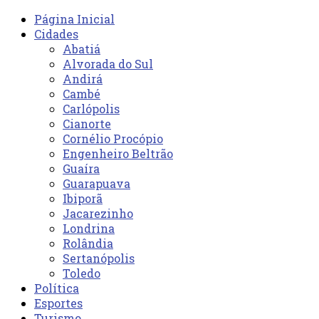
Página Inicial
Cidades
Abatiá
Alvorada do Sul
Andirá
Cambé
Carlópolis
Cianorte
Cornélio Procópio
Engenheiro Beltrão
Guaíra
Guarapuava
Ibiporã
Jacarezinho
Londrina
Rolândia
Sertanópolis
Toledo
Política
Esportes
Turismo