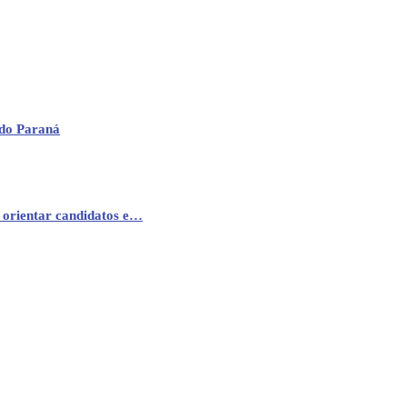
 do Paraná
 orientar candidatos e…