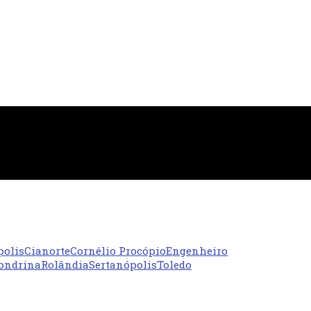
polis
Cianorte
Cornélio Procópio
Engenheiro
ondrina
Rolândia
Sertanópolis
Toledo