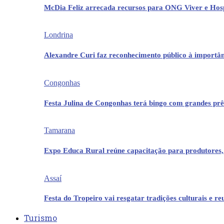
McDia Feliz arrecada recursos para ONG Viver e Hos
Londrina
Alexandre Curi faz reconhecimento público à importân
Congonhas
Festa Julina de Congonhas terá bingo com grandes pr
Tamarana
Expo Educa Rural reúne capacitação para produtores,
Assaí
Festa do Tropeiro vai resgatar tradições culturais e r
Turismo