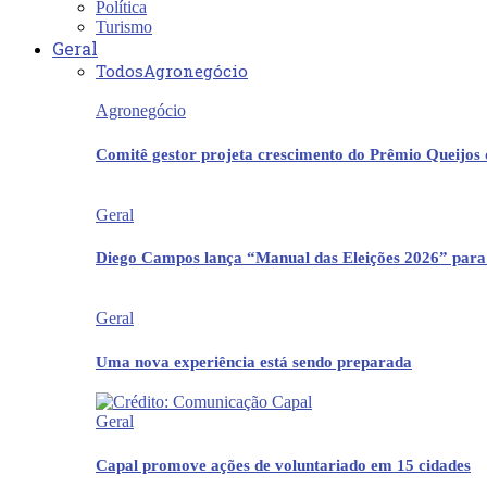
Política
Turismo
Geral
Todos
Agronegócio
Agronegócio
Comitê gestor projeta crescimento do Prêmio Queijos
Geral
Diego Campos lança “Manual das Eleições 2026” para
Geral
Uma nova experiência está sendo preparada
Geral
Capal promove ações de voluntariado em 15 cidades