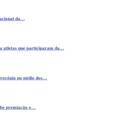
nacional da…
a atletas que participaram da…
Procópio no pódio dos…
cebe premiação e…