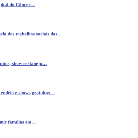
pital do Câncer…
cia dos trabalhos sociais das…
êmios, show sertanejo…
 rodeio e shows gratuitos…
eunir famílias em…