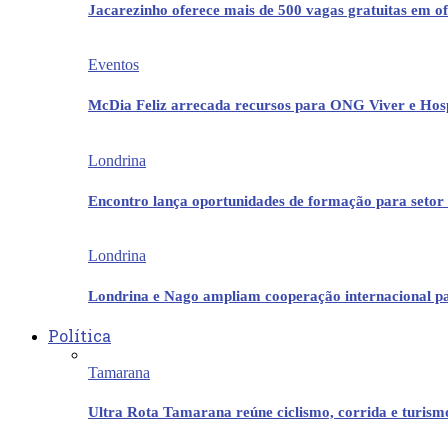
Jacarezinho oferece mais de 500 vagas gratuitas em ofi
Eventos
McDia Feliz arrecada recursos para ONG Viver e Hos
Londrina
Encontro lança oportunidades de formação para setor 
Londrina
Londrina e Nago ampliam cooperação internacional p
Política
Tamarana
Ultra Rota Tamarana reúne ciclismo, corrida e turis